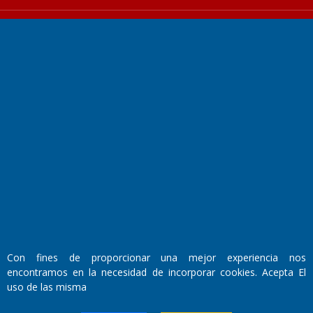
Fundado por el
Doctor Antonio Nemesio
Primera edición: Domingo 3 de Mayo de 1992
Miembro de ADIRA,ADEPA y CPPAL
Propietario: El Diario SRL
Director Periodístico:
Walter René Goñi
Con fines de proporcionar una mejor experiencia nos
encontramos en la necesidad de incorporar cookies. Acepta El
uso de las misma
Domicilio Legal: José Ingenieros 855,
Santa Rosa, La Pampa.