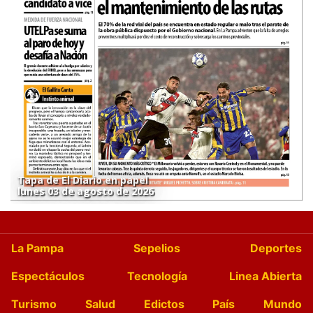
Tapa de El Diario en papel
lunes 03 de agosto de 2026
La Pampa
Sepelios
Deportes
Espectáculos
Tecnología
Linea Abierta
Turismo
Salud
Edictos
País
Mundo