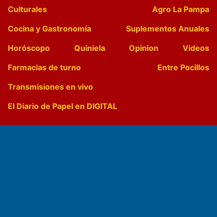
Culturales
Agro La Pampa
Cocina y Gastronomía
Suplementos Anuales
Horóscopo
Quiniela
Opinion
Videos
Farmacias de turno
Entre Pocillos
Transmisiones en vivo
El Diario de Papel en DIGITAL