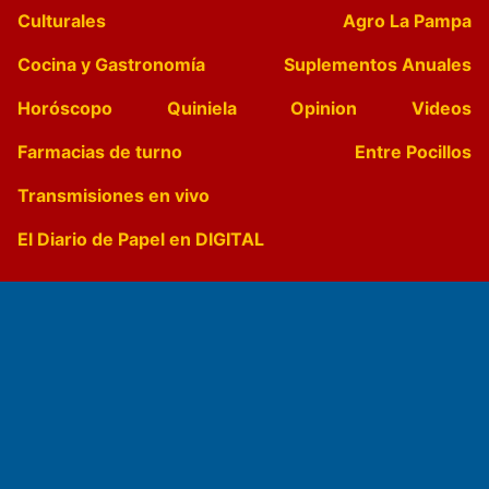
Culturales
Agro La Pampa
Cocina y Gastronomía
Suplementos Anuales
Horóscopo
Quiniela
Opinion
Videos
Farmacias de turno
Entre Pocillos
Transmisiones en vivo
El Diario de Papel en DIGITAL