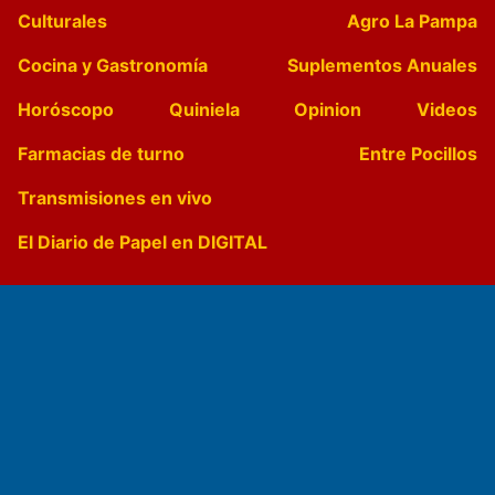
Culturales
Agro La Pampa
Cocina y Gastronomía
Suplementos Anuales
Horóscopo
Quiniela
Opinion
Videos
Farmacias de turno
Entre Pocillos
Transmisiones en vivo
El Diario de Papel en DIGITAL