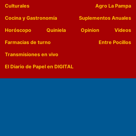
Culturales
Agro La Pampa
Cocina y Gastronomía
Suplementos Anuales
Horóscopo
Quiniela
Opinion
Videos
Farmacias de turno
Entre Pocillos
Transmisiones en vivo
El Diario de Papel en DIGITAL