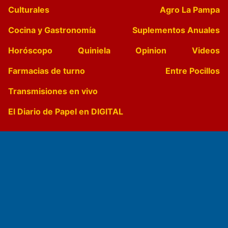
Culturales
Agro La Pampa
Cocina y Gastronomía
Suplementos Anuales
Horóscopo
Quiniela
Opinion
Videos
Farmacias de turno
Entre Pocillos
Transmisiones en vivo
El Diario de Papel en DIGITAL