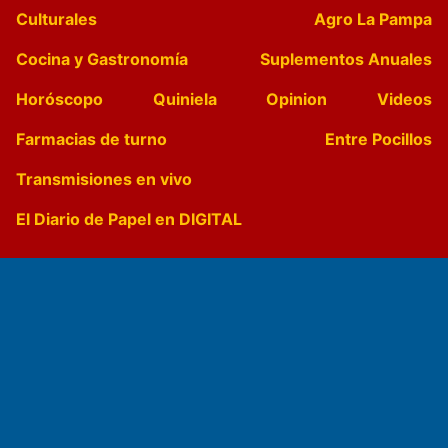
Culturales
Agro La Pampa
Cocina y Gastronomía
Suplementos Anuales
Horóscopo
Quiniela
Opinion
Videos
Farmacias de turno
Entre Pocillos
Transmisiones en vivo
El Diario de Papel en DIGITAL