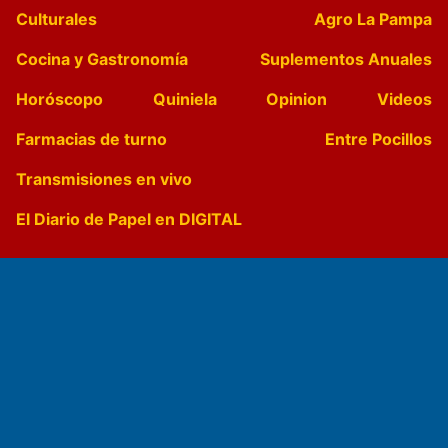
Culturales
Agro La Pampa
Cocina y Gastronomía
Suplementos Anuales
Horóscopo
Quiniela
Opinion
Videos
Farmacias de turno
Entre Pocillos
Transmisiones en vivo
El Diario de Papel en DIGITAL