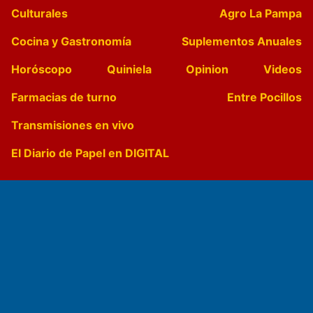
Culturales
Agro La Pampa
Cocina y Gastronomía
Suplementos Anuales
Horóscopo
Quiniela
Opinion
Videos
Farmacias de turno
Entre Pocillos
Transmisiones en vivo
El Diario de Papel en DIGITAL