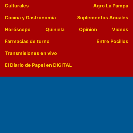
Culturales
Agro La Pampa
Cocina y Gastronomía
Suplementos Anuales
Horóscopo
Quiniela
Opinion
Videos
Farmacias de turno
Entre Pocillos
Transmisiones en vivo
El Diario de Papel en DIGITAL