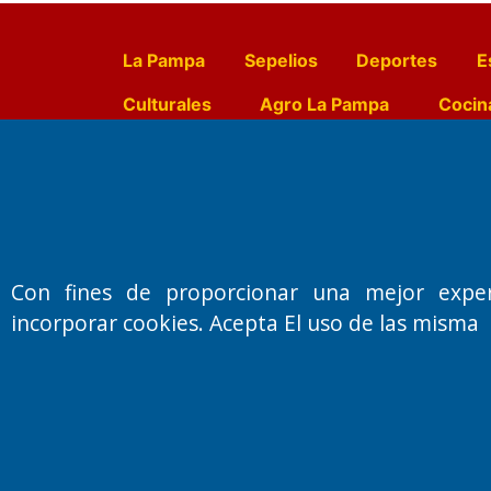
La Pampa
Sepelios
Deportes
E
Culturales
Agro La Pampa
Cocin
Farmacias de turno
Entr
Fundado por el
Doctor Antonio 
Con fines de proporcionar una mejor expe
Primera edición: Domingo 3 de May
incorporar cookies. Acepta El uso de las misma
Miembro de ADIRA,ADEPA y CPPAL
Propietario: El Diario SRL
Director Periodístico:
Walter René Goñi