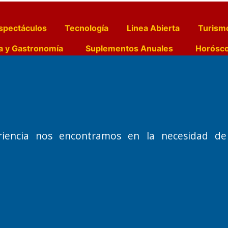
spectáculos
Tecnología
Linea Abierta
Turism
a y Gastronomía
Suplementos Anuales
Horósc
e Pocillos
Transmisiones en vivo
Nemesio
Domicilio Legal: José Ingenieros 855,
Director General d
riencia nos encontramos en la necesidad de
o de 1992
Santa Rosa, La Pampa.
Dr. Jorge Ricardo 
Número de Registro DNDA:
Redacción, Administ
RL-2019-55551274-APN-DNDA#MJ
Oficina Comercial y
Edición #
9418
José Ingenieros 855
Fecha de Edición:
7/08/2026
Santa Rosa, La Pamp
Fecha de Inicio: 19/10/2000
Tel: (02954) 411117
Cel: +54 2954 53521