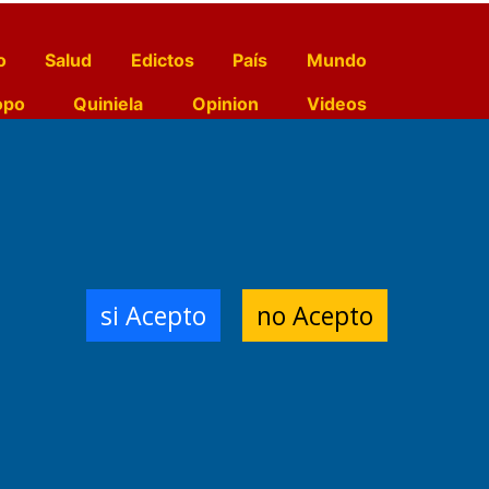
o
Salud
Edictos
País
Mundo
opo
Quiniela
Opinion
Videos
El Diario de Papel en DIGITAL
e Contenidos:
Nemesio
si Acepto
no Acepto
ración,
 Planta Impresora:
,
a, Argentina.
/18/19/20
3