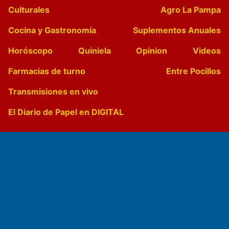
Culturales
Agro La Pampa
Cocina y Gastronomía
Suplementos Anuales
Horóscopo
Quiniela
Opinion
Videos
Farmacias de turno
Entre Pocillos
Transmisiones en vivo
El Diario de Papel en DIGITAL