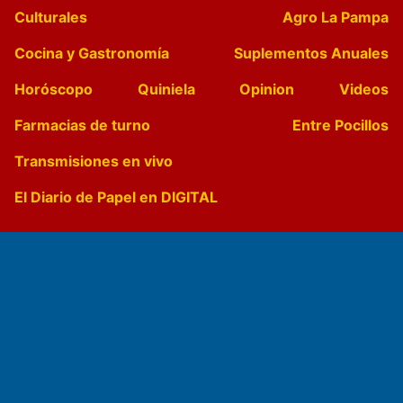
Culturales
Agro La Pampa
Cocina y Gastronomía
Suplementos Anuales
Horóscopo
Quiniela
Opinion
Videos
Farmacias de turno
Entre Pocillos
Transmisiones en vivo
El Diario de Papel en DIGITAL