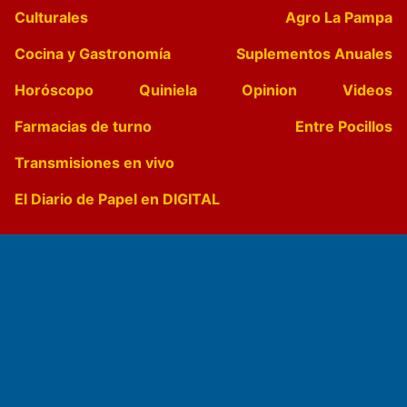
Culturales
Agro La Pampa
Cocina y Gastronomía
Suplementos Anuales
Horóscopo
Quiniela
Opinion
Videos
Farmacias de turno
Entre Pocillos
Transmisiones en vivo
El Diario de Papel en DIGITAL