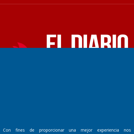
Fundado por el
Doctor Antonio Nemesio
Primera edición: Domingo 3 de Mayo de 1992
Miembro de ADIRA,ADEPA y CPPAL
Propietario: El Diario SRL
Director Periodístico:
Walter René Goñi
Domicilio Legal: José Ingenieros 855,
Con fines de proporcionar una mejor experiencia nos
Santa Rosa, La Pampa.