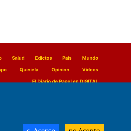
o
Salud
Edictos
País
Mundo
opo
Quiniela
Opinion
Videos
El Diario de Papel en DIGITAL
e Contenidos:
Nemesio
ración,
si Acepto
no Acepto