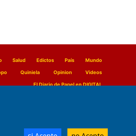
o
Salud
Edictos
País
Mundo
opo
Quiniela
Opinion
Videos
El Diario de Papel en DIGITAL
e Contenidos:
Nemesio
ración,
si Acepto
no Acepto