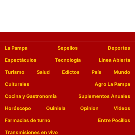
La Pampa
Sepelios
Deportes
Espectáculos
Tecnología
Linea Abierta
Turismo
Salud
Edictos
País
Mundo
Culturales
Agro La Pampa
Cocina y Gastronomía
Suplementos Anuales
Horóscopo
Quiniela
Opinion
Videos
Farmacias de turno
Entre Pocillos
Transmisiones en vivo