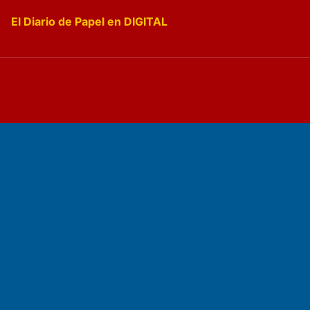
El Diario de Papel en DIGITAL
Fundado por el
Doctor Antonio Nemesio
Primera edición: Domingo 3 de Mayo de 1992
Miembro de ADIRA,ADEPA y CPPAL
Propietario: El Diario SRL
Director Periodístico:
Walter René Goñi