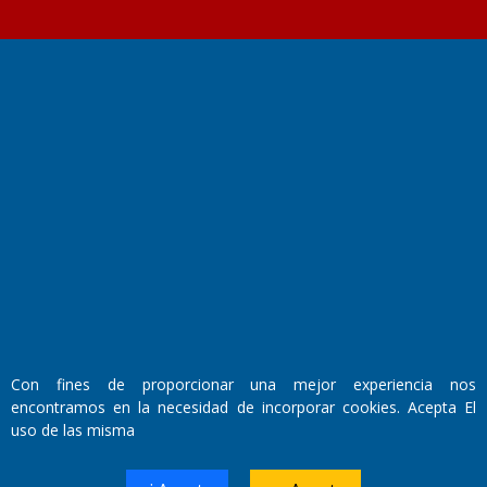
Fundado por el
Doctor Antonio Nemesio
Primera edición: Domingo 3 de Mayo de 1992
Miembro de ADIRA,ADEPA y CPPAL
Propietario: El Diario SRL
Director Periodístico:
Walter René Goñi
Con fines de proporcionar una mejor experiencia nos
encontramos en la necesidad de incorporar cookies. Acepta El
Domicilio Legal: José Ingenieros 855,
uso de las misma
Santa Rosa, La Pampa.
Número de Registro DNDA:
RL-2019-55551274-APN-DNDA#MJ