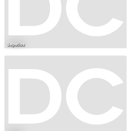
Sepelios