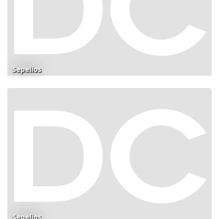
Sepelios
Sepelios