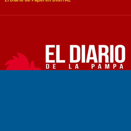
Fundado por el
Doctor Antonio Nemesio
Primera edición: Domingo 3 de Mayo de 1992
Miembro de ADIRA,ADEPA y CPPAL
Propietario: El Diario SRL
Director Periodístico:
Walter René Goñi