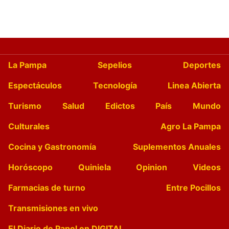
La Pampa
Sepelios
Deportes
Espectáculos
Tecnología
Linea Abierta
Turismo
Salud
Edictos
País
Mundo
Culturales
Agro La Pampa
Cocina y Gastronomía
Suplementos Anuales
Horóscopo
Quiniela
Opinion
Videos
Farmacias de turno
Entre Pocillos
Transmisiones en vivo
El Diario de Papel en DIGITAL