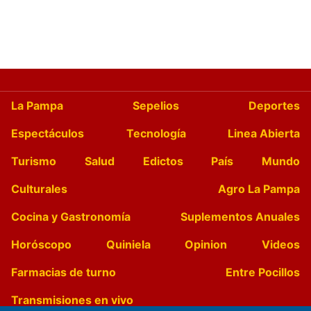
La Pampa
Sepelios
Deportes
Espectáculos
Tecnología
Linea Abierta
Turismo
Salud
Edictos
País
Mundo
Culturales
Agro La Pampa
Cocina y Gastronomía
Suplementos Anuales
Horóscopo
Quiniela
Opinion
Videos
Farmacias de turno
Entre Pocillos
Transmisiones en vivo