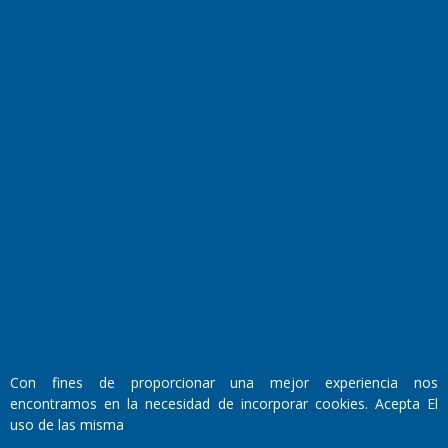
El Diario de Papel en DIGITAL
Fundado por el
Doctor Antonio Nemesio
Primera edición: Domingo 3 de Mayo de 1992
Miembro de ADIRA,ADEPA y CPPAL
Propietario: El Diario SRL
Con fines de proporcionar una mejor experiencia nos
Director Periodístico:
encontramos en la necesidad de incorporar cookies. Acepta El
Walter René Goñi
uso de las misma