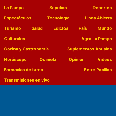
La Pampa
Sepelios
Deportes
Espectáculos
Tecnología
Linea Abierta
Turismo
Salud
Edictos
País
Mundo
Culturales
Agro La Pampa
Cocina y Gastronomía
Suplementos Anuales
Horóscopo
Quiniela
Opinion
Videos
Farmacias de turno
Entre Pocillos
Transmisiones en vivo
El Diario de Papel en DIGITAL