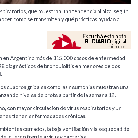
 respiratorios, que muestran una tendencia al alza, según
nocer cómo se transmiten y qué prácticas ayudan a
Escuchá esta nota
EL DIARIO
digital
minutos
ron en Argentina más de 315.000 casos de enfermedad
528 diagnósticos de bronquiolitis en menores de dos
.
o los cuadros gripales como las neumonías muestran una
zando niveles de brote a partir de la semana 12.
no, con mayor circulación de virus respiratorios y un
ienes tienen enfermedades crónicas.
ambientes cerrados, la baja ventilación y la sequedad del
del cuerpo frente a virus y bacterias.