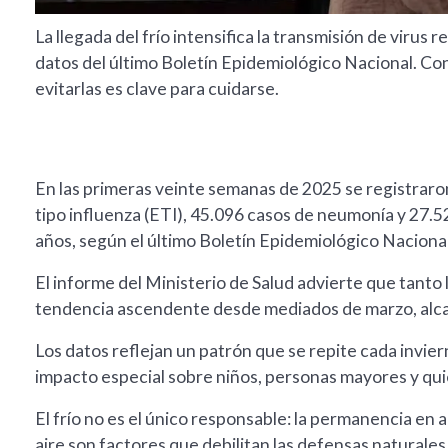
La llegada del frío intensifica la transmisión de virus
datos del último Boletín Epidemiológico Nacional. Co
evitarlas es clave para cuidarse.
En las primeras veinte semanas de 2025 se registra
tipo influenza (ETI), 45.096 casos de neumonía y 27.
años, según el último Boletín Epidemiológico Nacional
El informe del Ministerio de Salud advierte que tant
tendencia ascendente desde mediados de marzo, alcan
Los datos reflejan un patrón que se repite cada invier
impacto especial sobre niños, personas mayores y qu
El frío no es el único responsable: la permanencia en 
aire son factores que debilitan las defensas naturales 