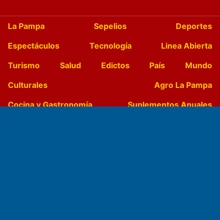
La Pampa
Sepelios
Deportes
Espectáculos
Tecnología
Linea Abierta
Turismo
Salud
Edictos
País
Mundo
Culturales
Agro La Pampa
Cocina y Gastronomía
Suplementos Anuales
Horóscopo
Quiniela
Opinion
Videos
Farmacias de turno
Entre Pocillos
Transmisiones en vivo
El Diario de Papel en DIGITAL