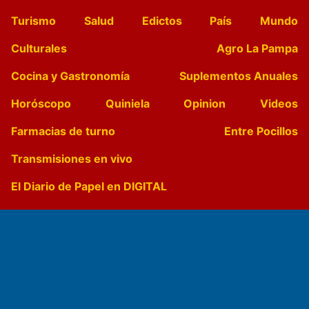
Turismo
Salud
Edictos
País
Mundo
Culturales
Agro La Pampa
Cocina y Gastronomía
Suplementos Anuales
Horóscopo
Quiniela
Opinion
Videos
Farmacias de turno
Entre Pocillos
Transmisiones en vivo
El Diario de Papel en DIGITAL