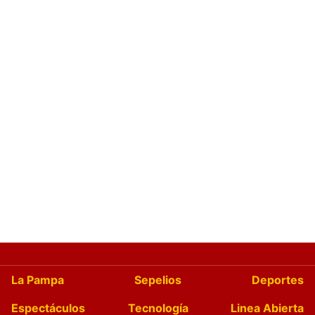
La Pampa
Sepelios
Deportes
Espectáculos
Tecnología
Linea Abierta