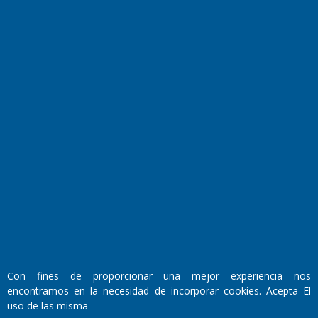
El Diario de Papel en DIGITAL
Fundado por el
Doctor Antonio Nemesio
Primera edición: Domingo 3 de Mayo de 1992
Miembro de ADIRA,ADEPA y CPPAL
Con fines de proporcionar una mejor experiencia nos
Propietario: El Diario SRL
Director Periodístico:
encontramos en la necesidad de incorporar cookies. Acepta El
Walter René Goñi
uso de las misma