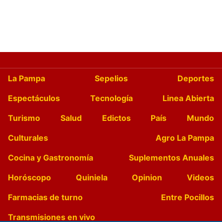
La Pampa
Sepelios
Deportes
Espectáculos
Tecnología
Linea Abierta
Turismo
Salud
Edictos
País
Mundo
Culturales
Agro La Pampa
Cocina y Gastronomía
Suplementos Anuales
Horóscopo
Quiniela
Opinion
Videos
Farmacias de turno
Entre Pocillos
Transmisiones en vivo