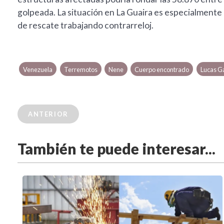
golpeada. La situación en La Guaira es especialmente c
de rescate trabajando contrarreloj.
Venezuela
Terremotos
Nene
Cuerpo encontrado
Lucas 
ANTERIOR
También te puede interesar...