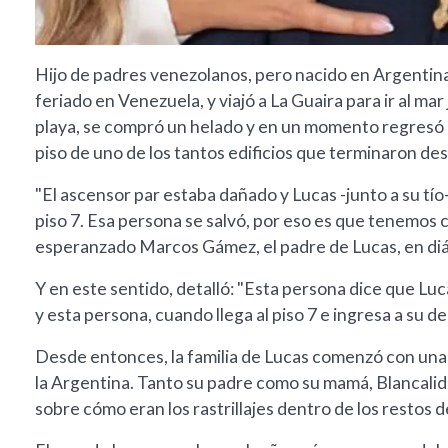
Hijo de padres venezolanos, pero nacido en Argentina,
feriado en Venezuela, y viajó a La Guaira para ir al mar
playa, se compró un helado y en un momento regresó a
piso de uno de los tantos edificios que terminaron des
"El ascensor par estaba dañado y Lucas -junto a su tío
piso 7. Esa persona se salvó, por eso es que tenemos c
esperanzado Marcos Gámez, el padre de Lucas, en diál
Y en este sentido, detalló: "Esta persona dice que Luca
y esta persona, cuando llega al piso 7 e ingresa a su 
Desde entonces, la familia de Lucas comenzó con un
la Argentina. Tanto su padre como su mamá, Blancali
sobre cómo eran los rastrillajes dentro de los restos d