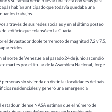
o y su familia decidió llevar una torta con velas para
s papás habían anticipado que todavía quedaba una
uar los trabajos.
os a través de sus redes sociales y en el último posteo
 del edificio que colapsó en La Guaria.
or el devastador doble terremoto de magnitud 7,2 y 7,5,
saparecidos.
n el norte de Venezuela el pasado 24 de junio ascendió
te martes por el titular de la Asamblea Nacional, Jorge
ersonas sin vivienda en distintas localidades del país.
dificios residenciales y generó una emergencia
cial estadounidense NASA estiman que el número de
 destruidas y con daños severos en la región más