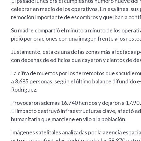
El pasado lunes era el cumpleaños número nueve del niñ
celebrar en medio de los operativos. En esa línea, su
remoción importante de escombros y que iban a contin
Su madre compartió el minuto a minuto de los operativ
pidió por oraciones con una imagen frente a los restos
Justamente, esta es una de las zonas más afectadas p
con decenas de edificios que cayeron y cientos de de
La cifra de muertos por los terremotos que sacudiero
a 3.685 personas, según el último balance difundido es
Rodríguez.
Provocaron además 16.740 heridos y dejaron a 17.907 p
El impacto destruyó infraestructuras clave, afectó e
humanitaria que mantiene en vilo a la población.
Imágenes satelitales analizadas por la agencia espa
estructuras afectadas podría rondar las 58.870 entre