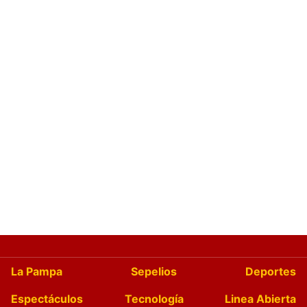
La Pampa
Sepelios
Deportes
Espectáculos
Tecnología
Linea Abierta