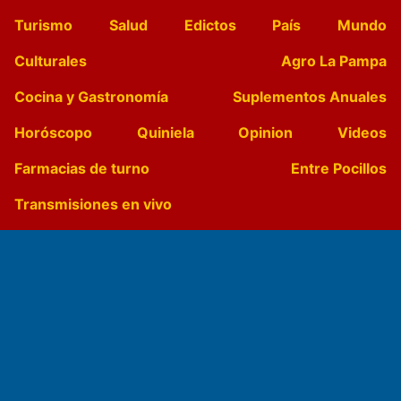
Turismo
Salud
Edictos
País
Mundo
Culturales
Agro La Pampa
Cocina y Gastronomía
Suplementos Anuales
Horóscopo
Quiniela
Opinion
Videos
Farmacias de turno
Entre Pocillos
Transmisiones en vivo
El Diario de Papel en DIGITAL