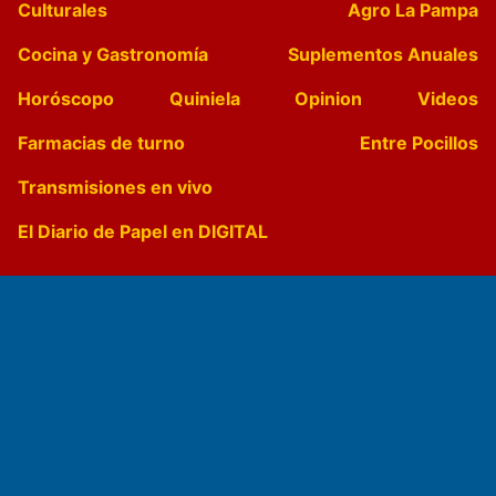
Culturales
Agro La Pampa
Cocina y Gastronomía
Suplementos Anuales
Horóscopo
Quiniela
Opinion
Videos
Farmacias de turno
Entre Pocillos
Transmisiones en vivo
El Diario de Papel en DIGITAL