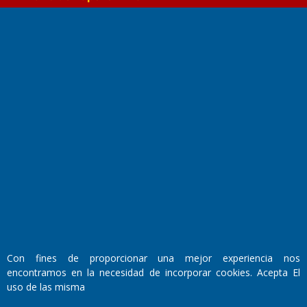
Fundado por el
Doctor Antonio Nemesio
Primera edición: Domingo 3 de Mayo de 1992
Miembro de ADIRA,ADEPA y CPPAL
Propietario: El Diario SRL
Director Periodístico:
Con fines de proporcionar una mejor experiencia nos
Walter René Goñi
encontramos en la necesidad de incorporar cookies. Acepta El
uso de las misma