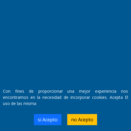
Fundado por el
Doctor Antonio Nemesio
Primera edición: Domingo 3 de Mayo de 1992
Miembro de ADIRA,ADEPA y CPPAL
Propietario: El Diario SRL
Director Periodístico:
Con fines de proporcionar una mejor experiencia nos
Walter René Goñi
encontramos en la necesidad de incorporar cookies. Acepta El
uso de las misma
Domicilio Legal: José Ingenieros 855,
si Acepto
no Acepto
Santa Rosa, La Pampa.
Número de Registro DNDA:
RL-2019-55551274-APN-DNDA#MJ