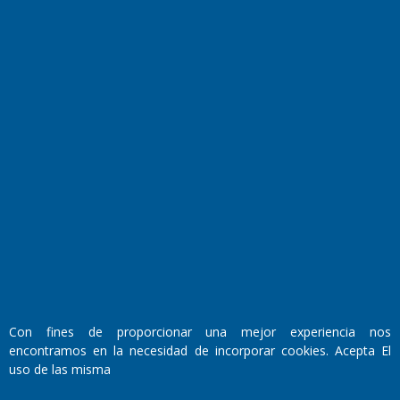
El Diario de Papel en DIGITAL
Fundado por el
Doctor Antonio Nemesio
Primera edición: Domingo 3 de Mayo de 1992
Miembro de ADIRA,ADEPA y CPPAL
Propietario: El Diario SRL
Con fines de proporcionar una mejor experiencia nos
Director Periodístico:
encontramos en la necesidad de incorporar cookies. Acepta El
Walter René Goñi
uso de las misma