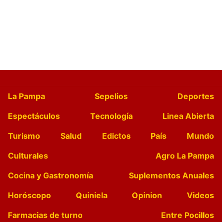
La Pampa
Sepelios
Deportes
Espectáculos
Tecnología
Linea Abierta
Turismo
Salud
Edictos
País
Mundo
Culturales
Agro La Pampa
Cocina y Gastronomía
Suplementos Anuales
Horóscopo
Quiniela
Opinion
Videos
Farmacias de turno
Entre Pocillos