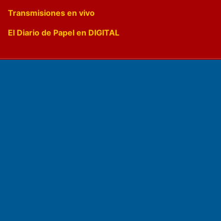
Transmisiones en vivo
El Diario de Papel en DIGITAL
Fundado por el
Doctor Antonio Nemesio
Primera edición: Domingo 3 de Mayo de 1992
Miembro de ADIRA,ADEPA y CPPAL
Propietario: El Diario SRL
Director Periodístico: