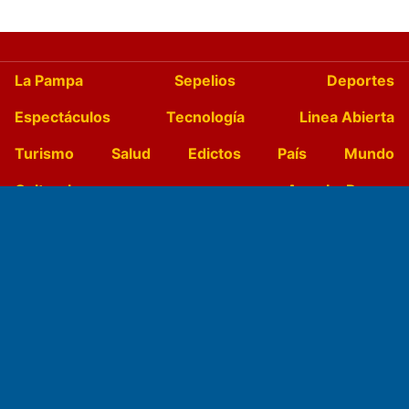
La Pampa
Sepelios
Deportes
Espectáculos
Tecnología
Linea Abierta
Turismo
Salud
Edictos
País
Mundo
Culturales
Agro La Pampa
Cocina y Gastronomía
Suplementos Anuales
Horóscopo
Quiniela
Opinion
Videos
Farmacias de turno
Entre Pocillos
Transmisiones en vivo
El Diario de Papel en DIGITAL