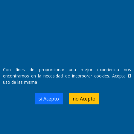
Con fines de proporcionar una mejor experiencia nos
encontramos en la necesidad de incorporar cookies. Acepta El
Fundado por el
Doctor Antonio Nemesio
uso de las misma
Primera edición: Domingo 3 de Mayo de 1992
Miembro de ADIRA,ADEPA y CPPAL
Propietario: El Diario SRL
si Acepto
no Acepto
Director Periodístico:
Walter René Goñi
Domicilio Legal: José Ingenieros 855,
Santa Rosa, La Pampa.