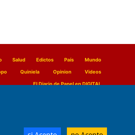
o
Salud
Edictos
País
Mundo
opo
Quiniela
Opinion
Videos
El Diario de Papel en DIGITAL
e Contenidos:
Nemesio
ración,
si Acepto
no Acepto