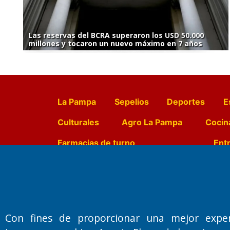
Las reservas del BCRA superaron los USD 50.000
millones y tocaron un nuevo máximo en 7 años
La Pampa
Sepelios
Deportes
E
Culturales
Agro La Pampa
Cocin
Farmacias de turno
Entr
Fundado por el
Doctor Antonio 
Primera edición: Domingo 3 de May
Con fines de proporcionar una mejor expe
Miembro de ADIRA,ADEPA y CPPAL