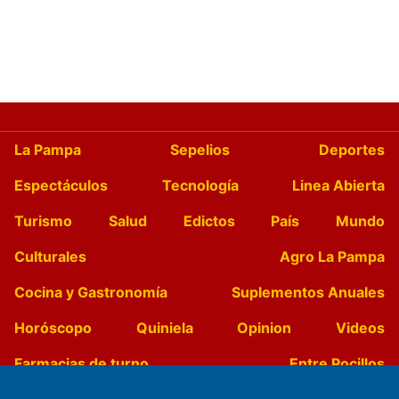
La Pampa
Sepelios
Deportes
Espectáculos
Tecnología
Linea Abierta
Turismo
Salud
Edictos
País
Mundo
Culturales
Agro La Pampa
Cocina y Gastronomía
Suplementos Anuales
Horóscopo
Quiniela
Opinion
Videos
Farmacias de turno
Entre Pocillos
Transmisiones en vivo