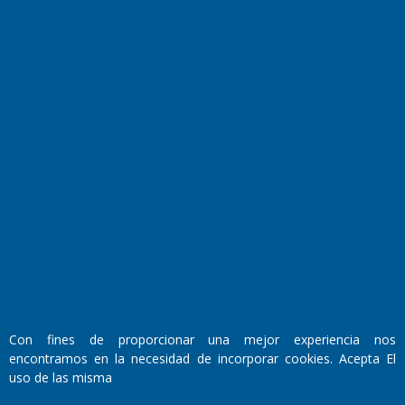
El Diario de Papel en DIGITAL
Fundado por el
Doctor Antonio Nemesio
Primera edición: Domingo 3 de Mayo de 1992
Con fines de proporcionar una mejor experiencia nos
Miembro de ADIRA,ADEPA y CPPAL
encontramos en la necesidad de incorporar cookies. Acepta El
Propietario: El Diario SRL
uso de las misma
Director Periodístico:
Walter René Goñi