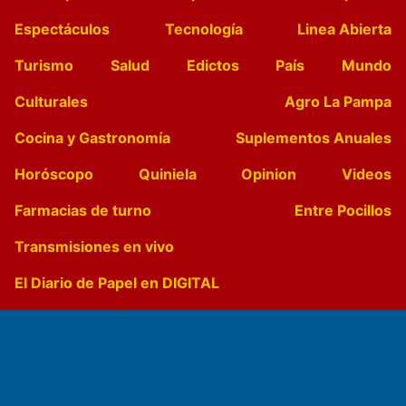
Espectáculos
Tecnología
Linea Abierta
Turismo
Salud
Edictos
País
Mundo
Culturales
Agro La Pampa
Cocina y Gastronomía
Suplementos Anuales
Horóscopo
Quiniela
Opinion
Videos
Farmacias de turno
Entre Pocillos
Transmisiones en vivo
El Diario de Papel en DIGITAL