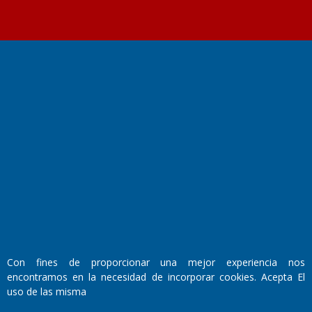
Fundado por el
Doctor Antonio Nemesio
Primera edición: Domingo 3 de Mayo de 1992
Miembro de ADIRA,ADEPA y CPPAL
Propietario: El Diario SRL
Director Periodístico:
Walter René Goñi
Con fines de proporcionar una mejor experiencia nos
encontramos en la necesidad de incorporar cookies. Acepta El
Domicilio Legal: José Ingenieros 855,
uso de las misma
Santa Rosa, La Pampa.