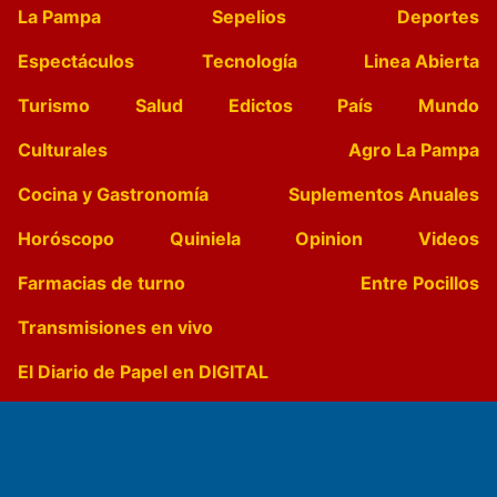
La Pampa
Sepelios
Deportes
Espectáculos
Tecnología
Linea Abierta
Turismo
Salud
Edictos
País
Mundo
Culturales
Agro La Pampa
Cocina y Gastronomía
Suplementos Anuales
Horóscopo
Quiniela
Opinion
Videos
Farmacias de turno
Entre Pocillos
Transmisiones en vivo
El Diario de Papel en DIGITAL