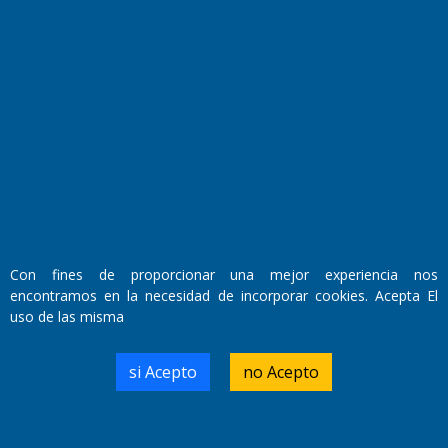
Fundado por el
Doctor Antonio Nemesio
Primera edición: Domingo 3 de Mayo de 1992
Miembro de ADIRA,ADEPA y CPPAL
Propietario: El Diario SRL
Director Periodístico:
Con fines de proporcionar una mejor experiencia nos
Walter René Goñi
encontramos en la necesidad de incorporar cookies. Acepta El
uso de las misma
Domicilio Legal: José Ingenieros 855,
si Acepto
no Acepto
Santa Rosa, La Pampa.
Número de Registro DNDA:
RL-2019-55551274-APN-DNDA#MJ
Edición #
9419
Fecha de Edición:
8/08/2026