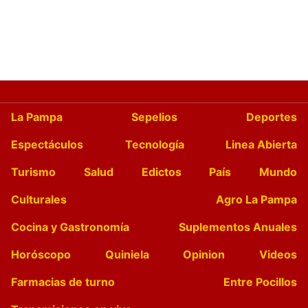
La Pampa
Sepelios
Deportes
Espectáculos
Tecnología
Linea Abierta
Turismo
Salud
Edictos
País
Mundo
Culturales
Agro La Pampa
Cocina y Gastronomía
Suplementos Anuales
Horóscopo
Quiniela
Opinion
Videos
Farmacias de turno
Entre Pocillos