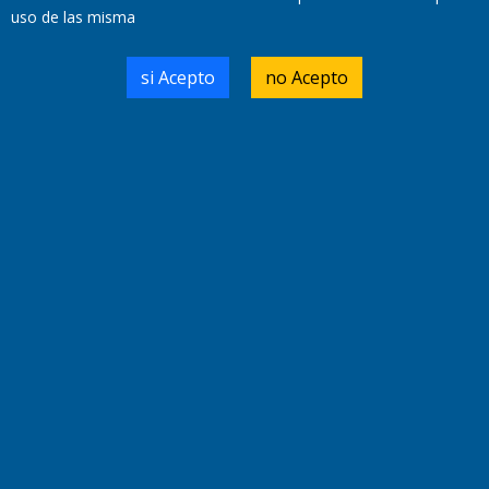
uso de las misma
Domicilio Legal: José Ingenieros 855,
si Acepto
no Acepto
Santa Rosa, La Pampa.
Número de Registro DNDA:
RL-2019-55551274-APN-DNDA#MJ
Edición #
9419
Fecha de Edición:
8/08/2026
Fecha de Inicio: 19/10/2000
Director General de Contenidos:
Dr. Jorge Ricardo Nemesio
Redacción, Administración,
Oficina Comercial y Planta Impresora:
José Ingenieros 855,
Santa Rosa, La Pampa, Argentina.
Tel: (02954) 411117/18/19/20
Cel: +54 2954 535213