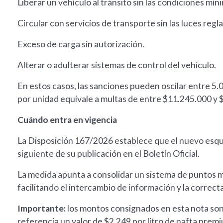
Liberar un vehículo al tránsito sin las condiciones mí
Circular con servicios de transporte sin las luces regl
Exceso de carga sin autorización.
Alterar o adulterar sistemas de control del vehículo.
En estos casos, las sanciones pueden oscilar entre 5.
por unidad equivale a multas de entre $11.245.000 y 
Cuándo entra en vigencia
La Disposición 167/2026 establece que el nuevo esque
siguiente de su publicación en el Boletín Oficial.
La medida apunta a consolidar un sistema de puntos más
facilitando el intercambio de información y la correcta
Importante:
los montos consignados en esta nota so
referencia un valor de $2.249 por litro de nafta premiu