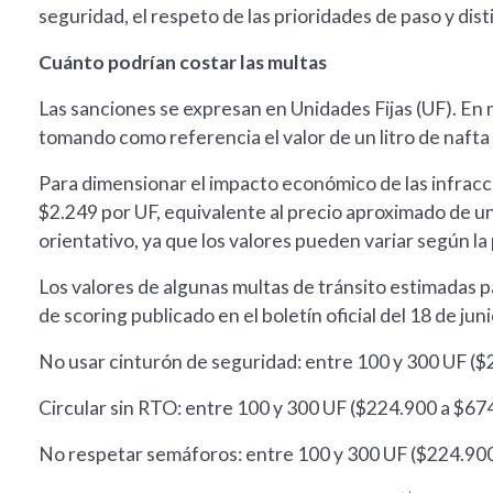
seguridad, el respeto de las prioridades de paso y dis
Cuánto podrían costar las multas
Las sanciones se expresan en Unidades Fijas (UF). En 
tomando como referencia el valor de un litro de naft
Para dimensionar el impacto económico de las infrac
$2.249 por UF, equivalente al precio aproximado de un 
orientativo, ya que los valores pueden variar según la
Los valores de algunas multas de tránsito estimadas pa
de scoring publicado en el boletín oficial del 18 de jun
No usar cinturón de seguridad: entre 100 y 300 UF ($
Circular sin RTO: entre 100 y 300 UF ($224.900 a $67
No respetar semáforos: entre 100 y 300 UF ($224.900