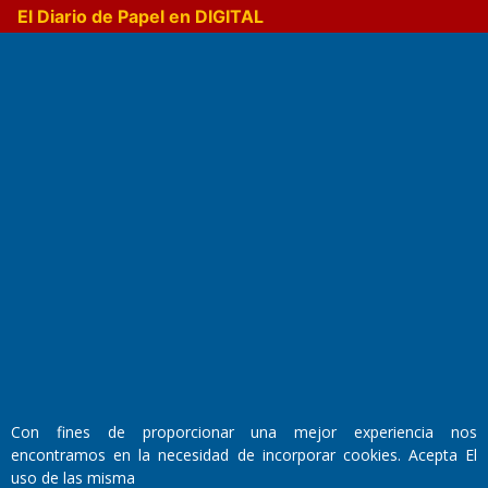
El Diario de Papel en DIGITAL
Fundado por el
Doctor Antonio Nemesio
Primera edición: Domingo 3 de Mayo de 1992
Miembro de ADIRA,ADEPA y CPPAL
Propietario: El Diario SRL
Director Periodístico:
Con fines de proporcionar una mejor experiencia nos
Walter René Goñi
encontramos en la necesidad de incorporar cookies. Acepta El
uso de las misma