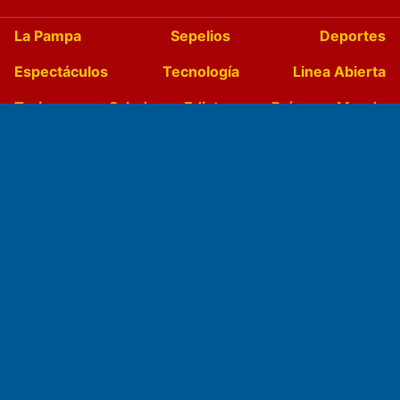
La Pampa
Sepelios
Deportes
Espectáculos
Tecnología
Linea Abierta
Turismo
Salud
Edictos
País
Mundo
Culturales
Agro La Pampa
Cocina y Gastronomía
Suplementos Anuales
Horóscopo
Quiniela
Opinion
Videos
Farmacias de turno
Entre Pocillos
Transmisiones en vivo
El Diario de Papel en DIGITAL