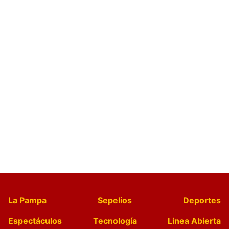
La Pampa
Sepelios
Deportes
Espectáculos
Tecnología
Linea Abierta