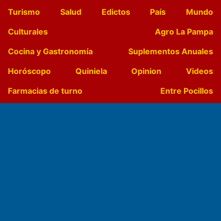
Turismo
Salud
Edictos
País
Mundo
Culturales
Agro La Pampa
Cocina y Gastronomía
Suplementos Anuales
Horóscopo
Quiniela
Opinion
Videos
Farmacias de turno
Entre Pocillos
Transmisiones en vivo
El Diario de Papel en DIGITAL