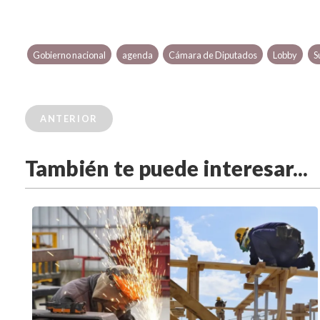
Gobierno nacional
agenda
Cámara de Diputados
Lobby
S
ANTERIOR
También te puede interesar...