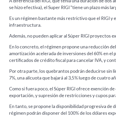
A diferencia del RIGI, que tenía una duración de dos 
se hizo efectiva), el Super RIGI "tiene un plazo más la
Es un régimen bastante más restrictivo que el RIGI y 
infraestructura.
Además, no pueden aplicar al Súper RIGI proyectos exi
En lo concreto, el régimen propone una reducción del 
amortización acelerada de inversiones del 60% en el p
certificados de crédito fiscal para cancelar IVA, y co
Por otra parte, los quebrantos podrán deducirse sin l
7%, una alícuota que bajará al 3,5% luego de cuatro a
Como si fuera poco, el Súper RIGI ofrece exención de
exportación, y supresión de restricciones y cupos par
En tanto, se propone la disponibilidad progresiva de di
régimen podrán disponer del 100% de los dólares exp