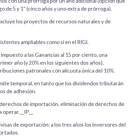
años con una prórroga por un año adicional (opción que
rgo de 5 y 1" (cinco años y uno extra de prórroga).
excluye los proyectos de recursos naturales y de
stentes ampliables como sí en el RIGI.
impuesto a las Ganancias al 15 por ciento, una
rimer año (y 20% en los siguientes dos años),
ntribuciones patronales con alícuota única del 10%.
ímite temporal, en tanto que los dividendos tributarán
ños de adhesión.
 derechos de importación, eliminación de derechos de
a operar.__IP__
visas de exportación: a los tres años los inversores del
ortados.