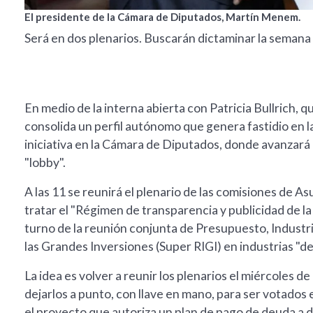
El presidente de la Cámara de Diputados, Martín Menem.
Será en dos plenarios. Buscarán dictaminar la semana q
En medio de la interna abierta con Patricia Bullrich, 
consolida un perfil autónomo que genera fastidio en l
iniciativa en la Cámara de Diputados, donde avanzará e
"lobby".
A las 11 se reunirá el plenario de las comisiones de A
tratar el "Régimen de transparencia y publicidad de la 
turno de la reunión conjunta de Presupuesto, Industri
las Grandes Inversiones (Super RIGI) en industrias "d
La idea es volver a reunir los plenarios el miércoles 
dejarlos a punto, con llave en mano, para ser votados e
el proyecto que autoriza un plan de pago de deuda a d