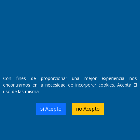
Fundado por el
Doctor Antonio Nemesio
Primera edición: Domingo 3 de Mayo de 1992
Miembro de ADIRA,ADEPA y CPPAL
Propietario: El Diario SRL
Director Periodístico:
Walter René Goñi
Con fines de proporcionar una mejor experiencia nos
encontramos en la necesidad de incorporar cookies. Acepta El
uso de las misma
Domicilio Legal: José Ingenieros 855,
Santa Rosa, La Pampa.
Número de Registro DNDA:
si Acepto
no Acepto
RL-2019-55551274-APN-DNDA#MJ
Edición #
9420
Fecha de Edición:
9/08/2026
Fecha de Inicio: 19/10/2000