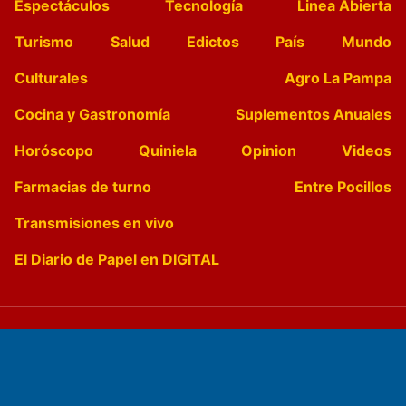
Espectáculos
Tecnología
Linea Abierta
Turismo
Salud
Edictos
País
Mundo
Culturales
Agro La Pampa
Cocina y Gastronomía
Suplementos Anuales
Horóscopo
Quiniela
Opinion
Videos
Farmacias de turno
Entre Pocillos
Transmisiones en vivo
El Diario de Papel en DIGITAL