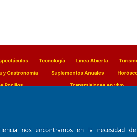
spectáculos
Tecnología
Linea Abierta
Turism
a y Gastronomía
Suplementos Anuales
Horósc
e Pocillos
Transmisiones en vivo
Nemesio
Domicilio Legal: José Ingenieros 855,
Director General d
o de 1992
Santa Rosa, La Pampa.
Dr. Jorge Ricardo 
riencia nos encontramos en la necesidad de
Número de Registro DNDA:
Redacción, Administ