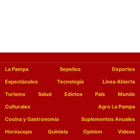
La Pampa
Sepelios
Deportes
Espectáculos
Tecnología
Linea Abierta
Turismo
Salud
Edictos
País
Mundo
Culturales
Agro La Pampa
Cocina y Gastronomía
Suplementos Anuales
Horóscopo
Quiniela
Opinion
Videos