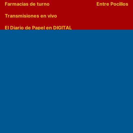
Farmacias de turno
Entre Pocillos
Transmisiones en vivo
El Diario de Papel en DIGITAL
Fundado por el
Doctor Antonio Nemesio
Primera edición: Domingo 3 de Mayo de 1992
Miembro de ADIRA,ADEPA y CPPAL